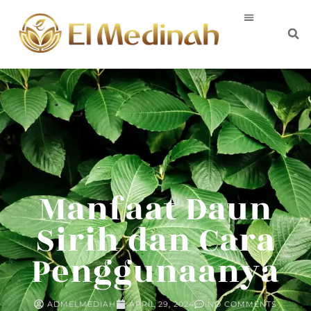
Manfaat Daun
Sirih dan Cara
Penggunaanya
ADMELMEDIAH
APRIL 29, 2024
NO COMMENTS