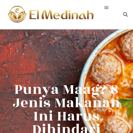
Punya Maag? 8
Jenis Makanan
Ini Harus
Dihindari