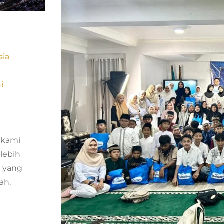
sia
i
 kami
lebih
m yang
ah.