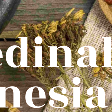
edina
nesia