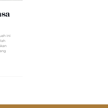
asa
ah ini
lah
akan
lang