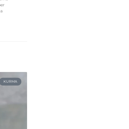
ber
ma
KURMA