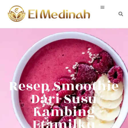
Resep Smoothie
Dari Susu
Kambing
Etamilku