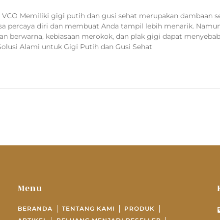
VCO Memiliki gigi putih dan gusi sehat merupakan dambaan s
 percaya diri dan membuat Anda tampil lebih menarik. Namun
an berwarna, kebiasaan merokok, dan plak gigi dapat menyeba
olusi Alami untuk Gigi Putih dan Gusi Sehat
Menu
BERANDA
TENTANG KAMI
PRODUK