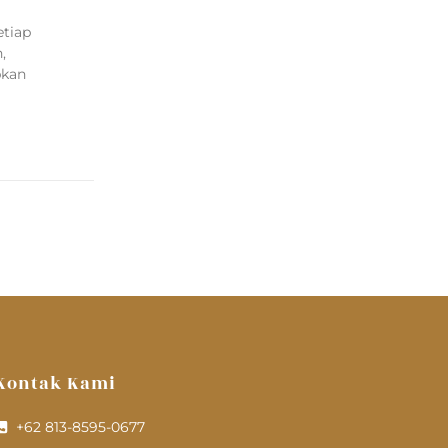
etiap
,
bkan
Kontak Kami
+62 813-8595-0677