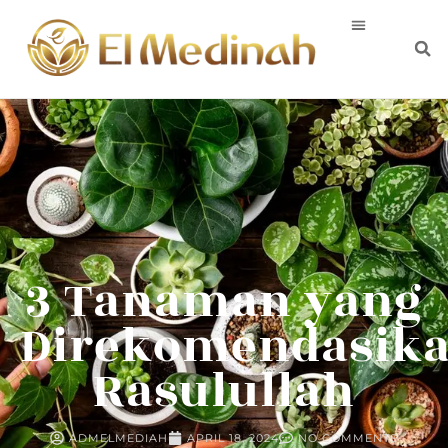
3 Tanaman yang
Direkomendasik
Rasulullah
ADMELMEDIAH
APRIL 18, 2024
NO COMMENTS