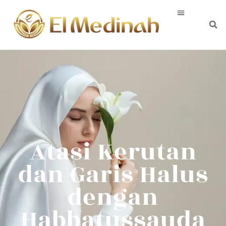
Atasi Kerutan
dan Garis Halus
dengan
Habbatussauda