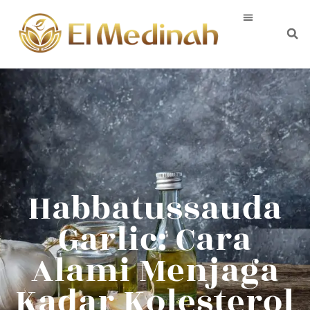
Habbatussauda
Garlic: Cara
Alami Menjaga
Kadar Kolesterol