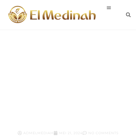
Manfaat
Mengkonsumsi
Madu
ADMELMEDIAH
MEI 21, 2024
NO COMMENTS