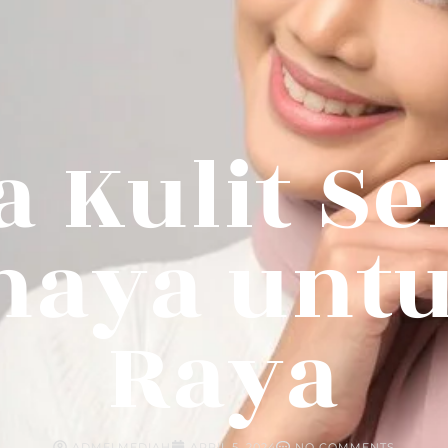
a Kulit Se
haya untu
Raya
ADMELMEDIAH
APRIL 5, 2024
NO COMMENTS