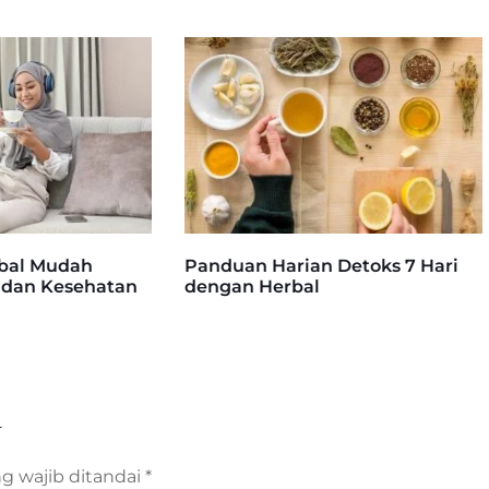
rbal Mudah
Panduan Harian Detoks 7 Hari
i dan Kesehatan
dengan Herbal
n
g wajib ditandai
*